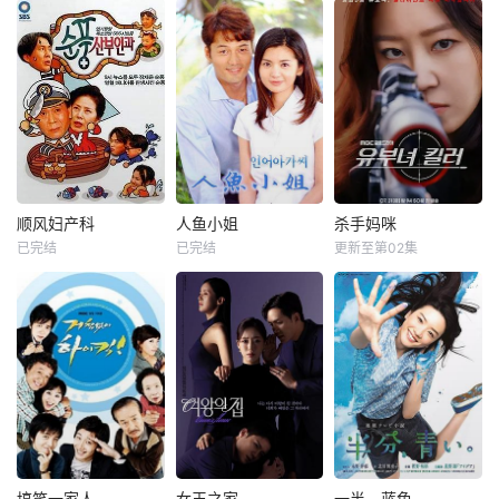
顺风妇产科
人鱼小姐
杀手妈咪
已完结
已完结
更新至第02集
搞笑一家人
女王之家
一半，蓝色