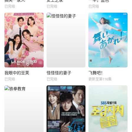
已完结
已完结
已完结
我眼中的豆荚
怪怪怪的妻子
飞舞吧！
已完结
已完结
更新至第116集