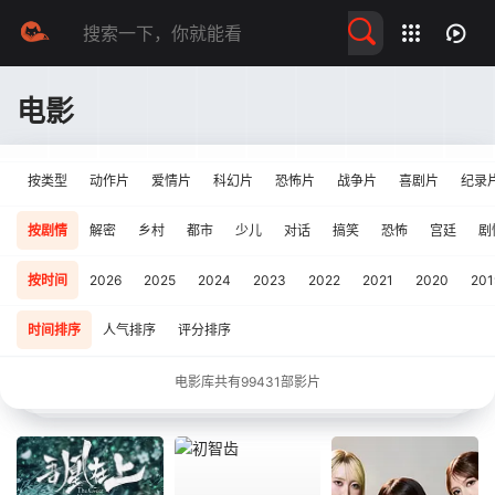
留言求片
电影
按类型
动作片
爱情片
科幻片
恐怖片
战争片
喜剧片
纪录
按剧情
解密
乡村
都市
少儿
对话
搞笑
恐怖
宫廷
剧
按时间
2026
2025
2024
2023
2022
2021
2020
201
时间排序
人气排序
评分排序
电影库共有
99431
部影片