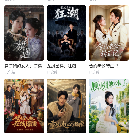
穿旗袍的女人：旗遇
龙凤呈祥：狂潮
合约老公转正记
已完结
已完结
已完结