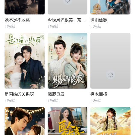
她不是不敢离
今晚月光很美，茶香四溢
溯雨信笺
已完结
已完结
已完结
是闪婚的关系呀
赐卿良辰
择木而栖
已完结
已完结
已完结