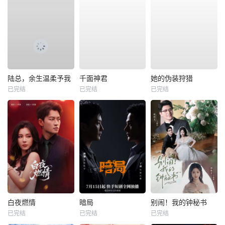
陆总，余生温柔予我
千面神君
她的伪装狩猎
已完结
已完结
已完结
白夜燃情
暗局
别闹！我的钟秘书
已完结
已完结
已完结