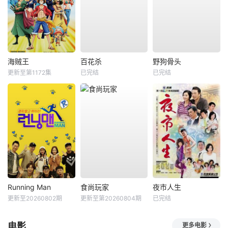
海贼王
百花杀
野狗骨头
更新至第1172集
已完结
已完结
Running Man
食尚玩家
夜市人生
更新至20260802期
更新至第20260804期
已完结
电影
更多电影