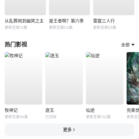
从乱葬岗到幽冥之主
是王者啊？第六季
雷霆三人行
更新至第12集
更新至第04集
更新至第05集
热门影视
全部
牧神记
逐玉
仙逆
完美
更新至第94集
已完结
更新至第152集
更新至
更多