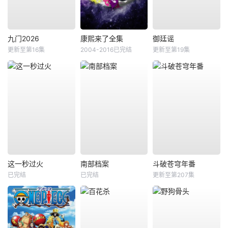
九门2026
康熙来了全集
御廷谣
更新至第16集
2004-2016已完结
更新至第19集
这一秒过火
南部档案
斗破苍穹年番
已完结
已完结
更新至第207集