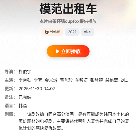
模范出租车
本片由茶杯狐cupfox提供播放
日韩剧
2021
韩国
立即播放
导演：
朴俊宇
主演：
李帝勋
李絮
金义城
表艺珍
车智妍
张赫镇
裴侑蓝
刘承睦
更新：
2025-11-30 04:07
备注：
已完结
语言：
韩语
剧情：
该剧改编自同名高分漫画，是有可能成为韩国本土化的
英雄题材的电视剧，主要讲述代替别人复仇并完成自己的复
仇计划的痛快复仇故事。